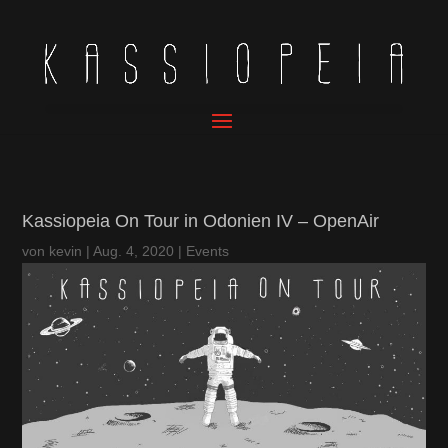
Kassiopeia On Tour in Odonien IV – OpenAir
von
kevin
|
Aug. 4, 2020
|
Events