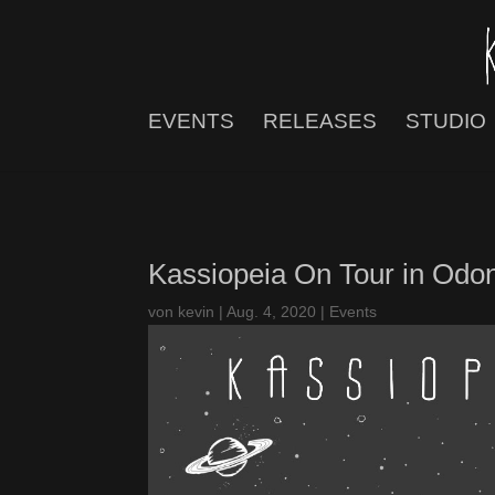
EVENTS
RELEASES
STUDIO
Kassiopeia On Tour in Odon
von
kevin
|
Aug. 4, 2020
|
Events