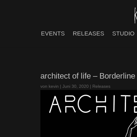
EVENTS
RELEASES
STUDIO
architect of life – Borderli
von
kevin
|
Juni 30, 2020
|
Releases