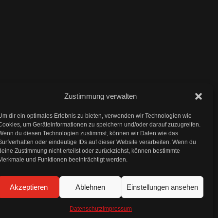
Zustimmung verwalten
Impressum
Um dir ein optimales Erlebnis zu bieten, verwenden wir Technologien wie
Cookies, um Geräteinformationen zu speichern und/oder darauf zuzugreifen.
Wenn du diesen Technologien zustimmst, können wir Daten wie das
Datenschutz
Surfverhalten oder eindeutige IDs auf dieser Website verarbeiten. Wenn du
deine Zustimmung nicht erteilst oder zurückziehst, können bestimmte
Merkmale und Funktionen beeinträchtigt werden.
AGB und Widerrufsbelehrung
Akzeptieren
Ablehnen
Einstellungen ansehen
Datenschutz
Impressum