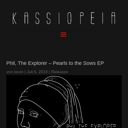
Phil, The Explorer – Pearls to the Sows EP
von
kevin
|
Juli 6, 2018
|
Releases