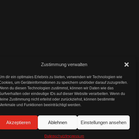
Zustimmung verwalten
Impressum
Um dir ein optimales Erlebnis zu bieten, verwenden wir Technologien wie
Cookies, um Geräteinformationen zu speichern und/oder darauf zuzugreifen.
Wenn du diesen Technologien zustimmst, können wir Daten wie das
Datenschutz
Surfverhalten oder eindeutige IDs auf dieser Website verarbeiten. Wenn du
deine Zustimmung nicht erteilst oder zurückziehst, können bestimmte
Merkmale und Funktionen beeinträchtigt werden.
AGB und Widerrufsbelehrung
Akzeptieren
Ablehnen
Einstellungen ansehen
Datenschutz
Impressum