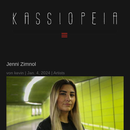
Jenni Zimnol
von
kevin
|
Jan. 4, 2024
|
Artists