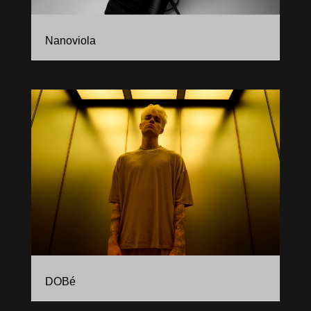
Nanoviola
DOBé