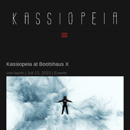
Kassiopeia at Bootshaus X
von
kevin
|
Juli 13, 2023
|
Events