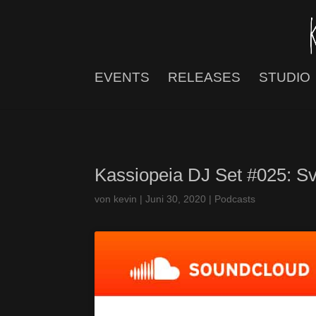
EVENTS
RELEASES
STUDIO
Kassiopeia DJ Set #025: S
von
kevin
|
Juni 30, 2020
|
Podcasts