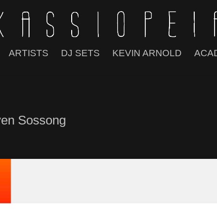
ARTISTS
DJ SETS
KEVIN ARNOLD
ACA
ven Sossong