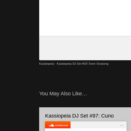
Kassiopeia
·
Kassiopeia DJ Set #25 Sven Sossong
You May Also Like…
Kassiopeia DJ Set #97: Cuno