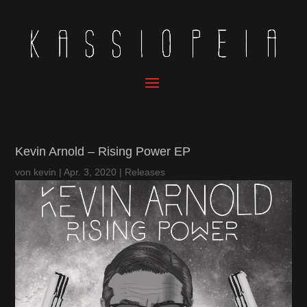
Kevin Arnold – Rising Power EP
von
kevin
|
Apr. 3, 2020
|
Releases